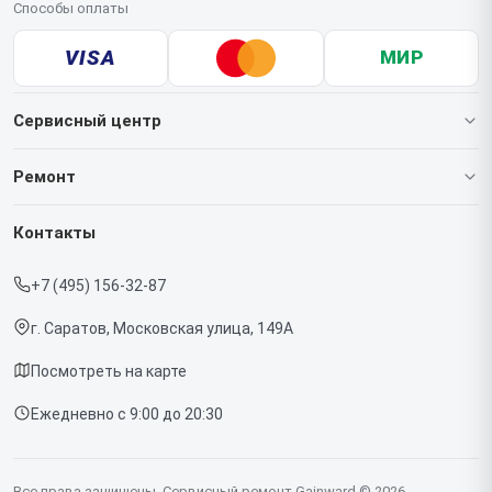
Способы оплаты
VISA
МИР
Сервисный центр
О нашем сервисе
Ремонт
Гарантия
Видеокарт
Контакты
Прайс-лист
+7 (495) 156-32-87
Срочный ремонт
г. Саратов, Московская улица, 149А
Доставка и способы оплаты
Посмотреть на карте
Диагностика
Ежедневно с 9:00 до 20:30
Контакты
Все права защищены. Сервисный ремонт Gainward © 2026